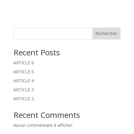
l
t
e
r
n
Rechercher
a
t
Recent Posts
i
v
ARTICLE 6
e
:
ARTICLE 5
ARTICLE 4
ARTICLE 3
ARTICLE 2
Recent Comments
Aucun commentaire à afficher.